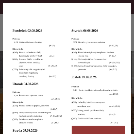
+421 42 299 9062
prevadzka@ospenzion.sk