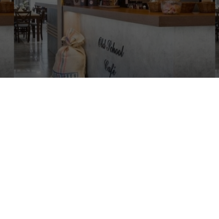
OLD SCHOOL INN
Vitajte na stránkach Old School Inn! Sme moderný penzión so
službami 21. storočia a s unikátnym genius loci, ktorý je tu
evidentný už niekoľko storočí. Penzión Old School Inn totiž
vyrástol na základoch starej belušskej školy.
Stará škola už roky nefunguje, ale náš Old School Inn
nadväzuje na jej dobré meno. Naším cieľom je poskytovať
služby hodné 21. storočia, aby sa u nás každý cítil príjemne
a zároveň trochu výnimočne.
Okrem vysokej kvality služieb je našou výhodou poloha